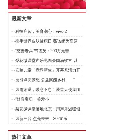
最新文章
·科技启智，美育润心：vivo 2
·携手世界皮肤健康日 薇诺娜为高原
·“慈善老兵”韦德茂：200万元善
·梨花微课堂声乐见面会圆满收官 以
·安踏儿童「竞界新生」开幕秀活力开
·技能点亮梦想 公益赋能乡村——“
·风雨渐退，暖意不息！爱善天使集团
·“舒客宝贝・关爱小
·梨花微课堂落地北京：用声乐温暖银
·风新三台·点亮未来—2026“乐
热门文章