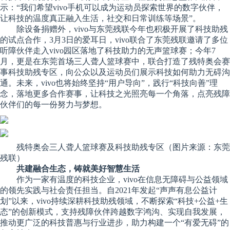
示：“我们希望vivo手机可以成为运动员探索世界的数字伙伴，
让科技的温度真正融入生活，社交和日常训练等场景”。
除设备捐赠外，vivo与东莞残联今年也积极开展了科技助残
的试点合作，3月3日的爱耳日，vivo联合了东莞残联邀请了多位
听障伙伴走入vivo园区落地了科技助力的无声篮球赛；今年7
月，更是在东莞首场三人聋人篮球赛中，联合打造了残特奥会赛
事科技助残专区，向公众以及运动员们展示科技如何助力无碍沟
通。未来，vivo也将始终坚持“用户导向”，践行“科技向善”理
念，落地更多合作赛事，让科技之光照亮每一个角落，点亮残障
伙伴们的每一份努力与梦想。
残特奥会三人聋人篮球赛及科技助残专区（图片来源：东莞
残联）
共建融合生态，铸就美好智慧生活
作为一家有温度的科技企业，vivo在信息无障碍与公益领域
的领先实践与社会责任担当。自2021年发起“声声有息公益计
划”以来，vivo持续深耕科技助残领域，不断探索“科技+公益+生
态”的创新模式，支持残障伙伴跨越数字鸿沟、实现自我发展，
推动更广泛的科技普惠与行业进步，助力构建一个“有爱无碍”的