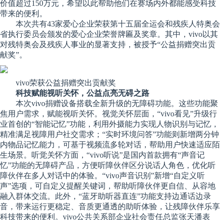
价值超过150万元，希望以此帮助他们在赛场内外都能感受科技
带来的便利。
本次共有43家爱心企业荣获第十五届全运会和残疾人特奥会
省执行委员会颁发的爱心企业荣誉牌匾及奖章。其中，vivo以其
对残特奥会及残疾人事业的显著支持，被授予“公益捐赠突出贡
献奖”。
vivo荣获公益捐赠突出贡献奖
科技赋能视听关怀，公益点亮无碍之路
本次vivo捐赠设备搭载全新升级的无障碍功能。这些功能聚
焦用户需求，赋能视听关怀。视觉关怀层面，“vivo看见”升级行
业首创的“智能记忆”功能，利用外摄能力实现人物识别与记忆，
精准满足视障用户社交需求；“实时环境问答”功能则新增两分钟
内物品记忆能力，可基于视频流多轮对话，帮助用户快速适应陌
生场景。听觉关怀方面，“vivo听说”是国内首款拥有“声音记
忆”功能的无障碍产品，方便听障伙伴区分说话人角色，优化听
障伙伴在多人对话中的体验。“vivo声音识别”新增“自定义听
声”选项，可自定义提醒关键词，帮助听障伙伴更自信、从容地
融入群体交流。此外，“蓝牙助听器直连”功能支持边通话边录
音，带来运行更稳定、音质更通透的助听体验，让残障伙伴乐享
科技带来的便利。vivo公共关系部企业社会责任总监张天潘表