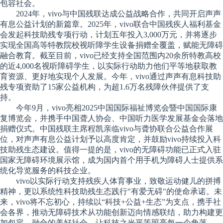
包容社会。
2024年，vivo与中国残联达成公益战略合作，共同开启声声
有息公益计划的新篇章。2025年，vivo联合中国残疾人福利基金
会发起科技助残专项行动，计划五年投入3,000万元，并将逐步
实现全国高等特教院校视听障学生设备捐赠全覆盖，赋能无障碍
融合教育。截至目前，vivo已经支持全国范围内20余所特教高校
的近4,000名视听障碍学生，以实际行动助力他们平等地获取教
育资源、更好地实现个人发展。今年，vivo通过声声有息科技助
残专项资助了15家公益机构，为超1.6万名残障伙伴提供了支
持。
今年9月，vivo亮相2025中国国际福祉博览会暨中国国际康
复博览会，并携手中国聋人协会、中国听力医学发展基金会落地
捐赠仪式。中国残联主席程凯亲临vivo与聋协联合公益合作展
位，对声声有息公益计划予以高度肯定，并鼓励vivo持续投入科
技助残生态建设。值得一提的是，vivo的无障碍功能已正式入驻
国家无障碍环境展示馆，成为国内首个用手机为障碍人士提供系
统化导览服务的科技企业。
vivo以实际行动支持残疾人体育事业，致敬运动健儿的拼搏
精神，更以系统性科技助残生态践行"有爱无碍"的使命承诺。未
来，vivo将不忘初心，持续以“科技+公益+生态”为支点，携手社
会各界，推动无障碍技术从功能创新迈向情感联结，助力构建更
加包容、融合的美好社会，让科技之光平等照亮每一个角落。