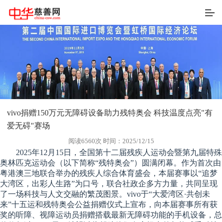
vivo捐赠150万元无障碍设备助力残特奥会 科技温度点亮"有
爱无碍"赛场
阅读6560次 时间：2025/12/15
2025年12月15日，全国第十二届残疾人运动会暨第九届特殊
奥林匹克运动会（以下简称“残特奥会”）圆满闭幕。作为首次由
粤港澳三地联合举办的残疾人综合体育盛会，本届赛事以“追梦
大湾区，出彩人生路”为口号，联合社政企多方力量，共同呈现
了一场科技与人文交融的繁茂图景。vivo于“大爱湾区·共创未
来”十五运和残特奥会公益捐赠仪式上宣布，向本届赛事所有获
奖的听障、视障运动员捐赠搭载最新无障碍功能的手机设备，总