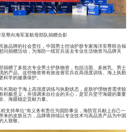
洋至尊
向
海军某
航母
部队
捐赠
合影
民族品牌的社会责任，中国男士控油护肤专家海洋至尊联合福
慰问捐赠活动，为海防一线官兵送去专业生活物资与品牌关
部
捐赠了多批次专业男士护肤物资，包括洁面、
多效
乳
、男士
境的产品
。
这些物资将有效改善官兵在高强度训练、海上执勤
更科学的健康保护。
兵长期处于海上高强度训练与执勤状态，皮肤护理物资需求较
有积极意义
，
并强调来自社会的关心，是官兵坚守海疆的重要
全、海疆稳定贡献力量。
工程支持单位”
有义务有责任
为
国防事业，
海
防官兵献上自己一
带来的皮肤压力，品牌将持续以专业技术与高品质产品为中国
的人致敬。