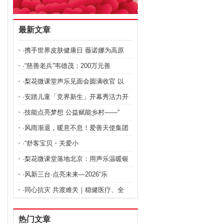
最新文章
·携手世界皮肤健康日 薇诺娜为高原
·“慈善老兵”韦德茂：200万元善
·梨花微课堂声乐见面会圆满收官 以
·安踏儿童「竞界新生」开幕秀活力开
·技能点亮梦想 公益赋能乡村——“
·风雨渐退，暖意不息！爱善天使集团
·“舒客宝贝・关爱小
·梨花微课堂落地北京：用声乐温暖银
·风新三台·点亮未来—2026“乐
·同心抗灾 共渡难关｜稳健医疗、全
热门文章