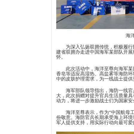
海
为深入弘扬双拥传统，积极履行
建省双拥办走进中国海军某部队开展
怀。
此次
活动
中，海洋至尊向
海军某
香皂
等适应高湿热、高盐雾等海防环
中的皮肤护理需求，为一线战士提供
海军
部队
领导
指出，海防一线官
大，此次捐赠对提升官兵生活质量具
动力，将进一步激励战士们为国家安
海洋至尊表示，
作为
“中国航母
份敬意
。海防官兵长期承受海上环境
军人提供支持，用实际行动向最可爱