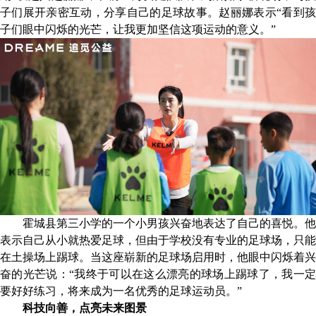
子们展开亲密互动，分享自己的足球故事。赵丽娜表示“看到孩
子们眼中闪烁的光芒，让我更加坚信这项运动的意义。”
霍城县第三小学的一个小男孩兴奋地表达了自己的喜悦。他
表示自己从小就热爱足球，但由于学校没有专业的足球场，只能
在土操场上踢球。当这座崭新的足球场启用时，他眼中闪烁着兴
奋的光芒说：“我终于可以在这么漂亮的球场上踢球了，我一定
要好好练习，将来成为一名优秀的足球运动员。”
科技向善，点亮未来图景