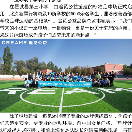
在霍城县第三小学，由追觅公益援建的标准足球场正式启
用，此次新疆行将惠及10所学校的6000余名学生，显著改善西部
学校足球运动的基础条件。追觅公益品牌总监韦毓表示：“我们
带来的不仅是一座球场、一批物资，更是一份关于梦想的承诺，
愿这片绿茵场成为孩子们逐梦未来的新起点。”
除了球场建设，追觅还捐赠了专业的足球训练器材，为孩子
们营造更安全、更专业的运动环境。前中国女足门将、“星球计
划”发起人赵丽娜，和前上海女足队队长刘洁茹亲临现场，与孩