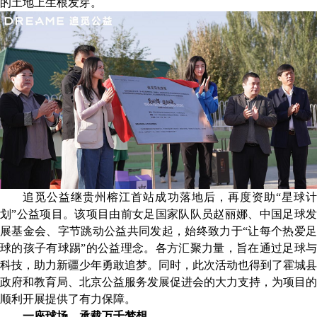
的土地上生根发芽。
追觅公益继贵州榕江首站成功落地后，再度资助“星球计
划”公益项目。该项目由前女足国家队队员赵丽娜、中国足球发
展基金会、字节跳动公益共同发起，始终致力于“让每个热爱足
球的孩子有球踢”的公益理念。各方汇聚力量，旨在通过足球与
科技，助力新疆少年勇敢追梦。同时，此次活动也得到了霍城县
政府和教育局、北京公益服务发展促进会的大力支持，为项目的
顺利开展提供了有力保障。
一座球场，承载万千梦想